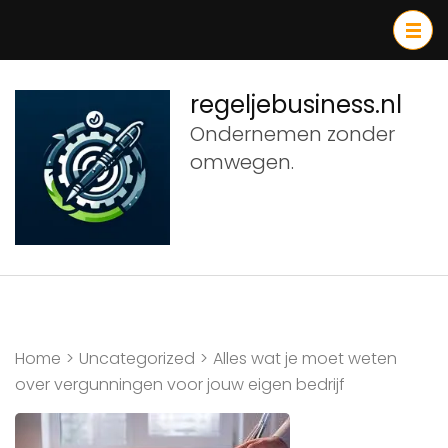
Ga
naar
inhoud
(druk
regeljebusiness.nl
op
Ondernemen zonder
Enter)
omwegen.
Home
>
Uncategorized
>
Alles wat je moet weten
over vergunningen voor jouw eigen bedrijf