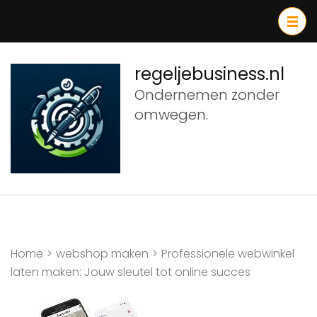
Ga
naar
inhoud
(druk
regeljebusiness.nl
op
Ondernemen zonder
Enter)
omwegen.
Home
>
webshop maken
>
Professionele webwinkel
laten maken: Jouw sleutel tot online succes