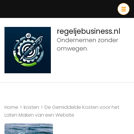
Ga
naar
inhoud
(druk
regeljebusiness.nl
op
Ondernemen zonder
Enter)
omwegen.
Home
>
kosten
>
De Gemiddelde Kosten voor het
Laten Maken van een Website