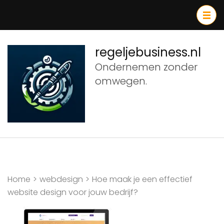
Ga
naar
inhoud
(druk
regeljebusiness.nl
op
Ondernemen zonder
Enter)
omwegen.
Home
>
webdesign
>
Hoe maak je een effectief
website design voor jouw bedrijf?