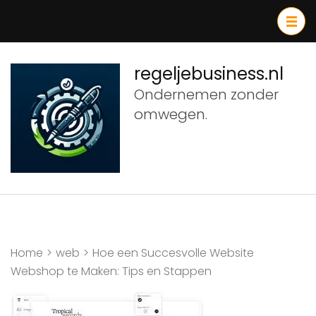
Ga
naar
inhoud
(druk
regeljebusiness.nl
op
Ondernemen zonder
Enter)
omwegen.
Home
>
web
>
Hoe een Succesvolle Website
Webshop te Maken: Tips en Stappen