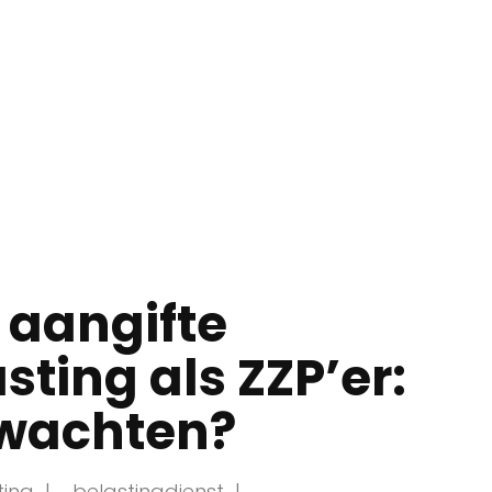
 aangifte
ting als ZZP’er:
rwachten?
ting
belastingdienst