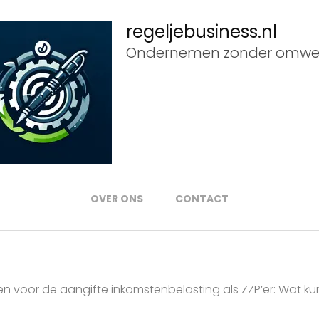
regeljebusiness.nl
Ondernemen zonder omwe
OVER ONS
CONTACT
en voor de aangifte inkomstenbelasting als ZZP’er: Wat k