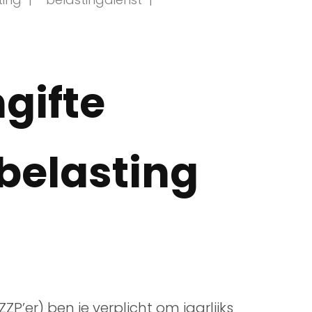
gifte
belasting
ZP’er) ben je verplicht om jaarlijks