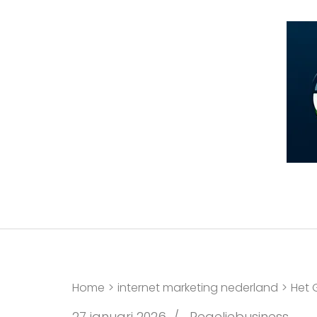
Ga
naar
inhoud
(druk
op
Enter)
Home
>
internet marketing nederland
>
Het 
27 januari 2026
/
Regeljebusiness