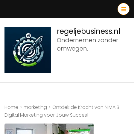
Ga
naar
inhoud
(druk
regeljebusiness.nl
op
Ondernemen zonder
Enter)
omwegen.
Home
>
marketing
>
Ontdek de Kracht van NIMA B
Digital Marketing voor Jouw Succes!