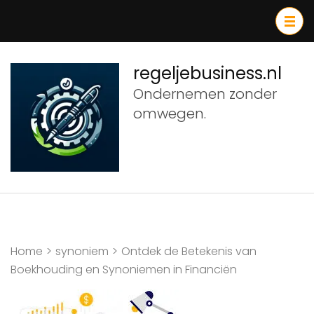
Ga
naar
inhoud
(druk
regeljebusiness.nl
op
Ondernemen zonder
Enter)
omwegen.
Home
>
synoniem
>
Ontdek de Betekenis van
Boekhouding en Synoniemen in Financiën