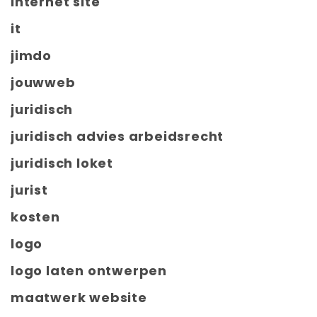
internet site
it
jimdo
jouwweb
juridisch
juridisch advies arbeidsrecht
juridisch loket
jurist
kosten
logo
logo laten ontwerpen
maatwerk website