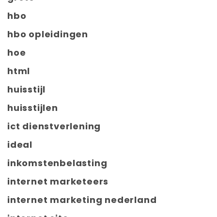
hbo
hbo opleidingen
hoe
html
huisstijl
huisstijlen
ict dienstverlening
ideal
inkomstenbelasting
internet marketeers
internet marketing nederland