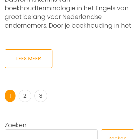
boekhoudterminologie in het Engels van
groot belang voor Nederlandse
ondernemers. Door je boekhouding in het
…
LEES MEER
Berichtnavigatie
Pagina
Pagina
Pagina
1
2
3
Zoeken
Zoeken