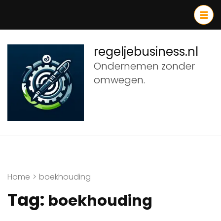
Ga
naar
inhoud
(druk
regeljebusiness.nl
op
Ondernemen zonder
Enter)
omwegen.
Home
>
boekhouding
Tag:
boekhouding