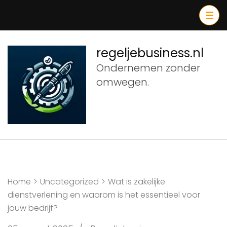
Ga
naar
inhoud
(druk
regeljebusiness.nl
op
Ondernemen zonder
Enter)
omwegen.
Home
>
Uncategorized
>
Wat is zakelijke
dienstverlening en waarom is het essentieel voor
jouw bedrijf?