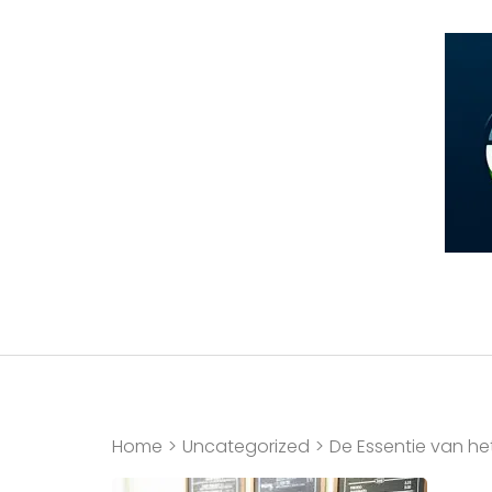
Ga
naar
inhoud
(druk
op
Enter)
Home
>
Uncategorized
>
De Essentie van he