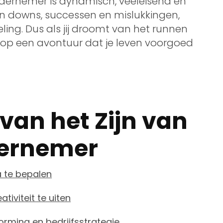
dernemer is dynamisch, veeleisend en
s en downs, successen en mislukkingen,
ling. Dus als jij droomt van het runnen
d op een avontuur dat je leven voorgoed
van het Zijn van
dernemer
 te bepalen
tiviteit te uiten
orming en bedrijfsstrategie