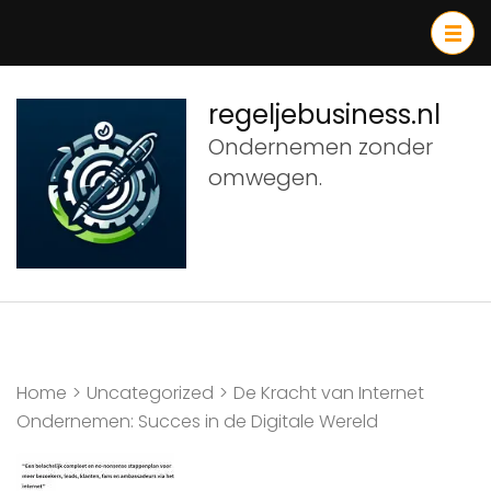
Ga
naar
inhoud
(druk
regeljebusiness.nl
op
Ondernemen zonder
Enter)
omwegen.
Home
>
Uncategorized
>
De Kracht van Internet
Ondernemen: Succes in de Digitale Wereld