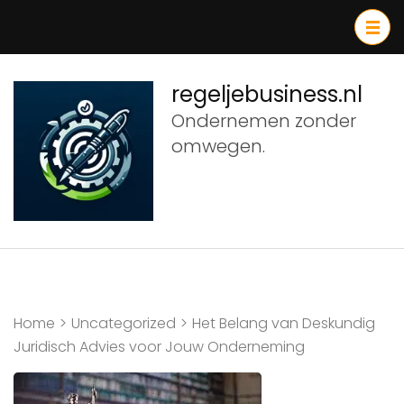
Ga
naar
inhoud
(druk
regeljebusiness.nl
op
Ondernemen zonder
Enter)
omwegen.
Home
>
Uncategorized
>
Het Belang van Deskundig
Juridisch Advies voor Jouw Onderneming