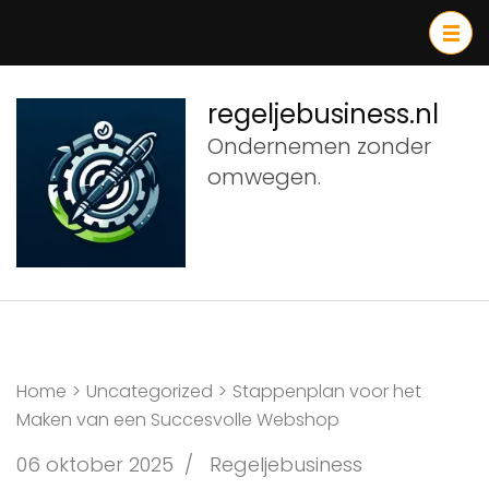
Ga
naar
inhoud
(druk
regeljebusiness.nl
op
Ondernemen zonder
Enter)
omwegen.
Home
>
Uncategorized
>
Stappenplan voor het
Maken van een Succesvolle Webshop
06 oktober 2025
/
Regeljebusiness