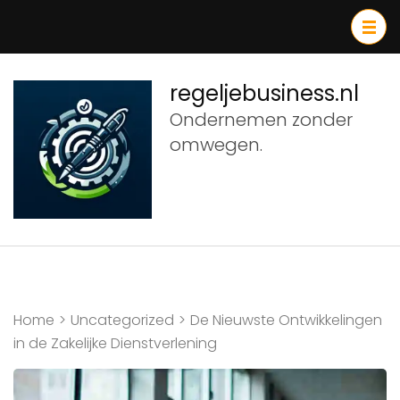
Ga
naar
inhoud
(druk
regeljebusiness.nl
op
Ondernemen zonder
Enter)
omwegen.
Home
>
Uncategorized
>
De Nieuwste Ontwikkelingen
in de Zakelijke Dienstverlening