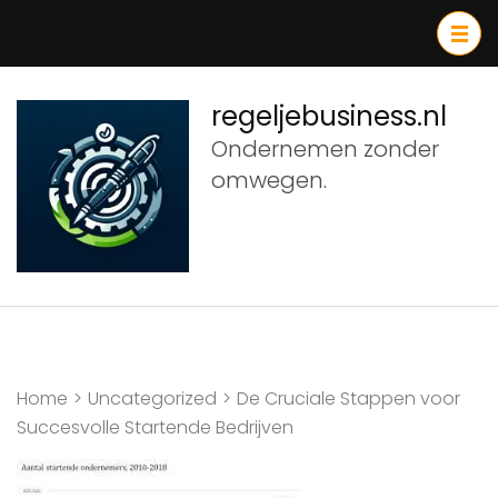
Ga
naar
inhoud
(druk
regeljebusiness.nl
op
Ondernemen zonder
Enter)
omwegen.
Home
>
Uncategorized
>
De Cruciale Stappen voor
Succesvolle Startende Bedrijven