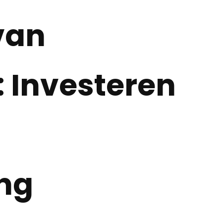
van
: Investeren
ng