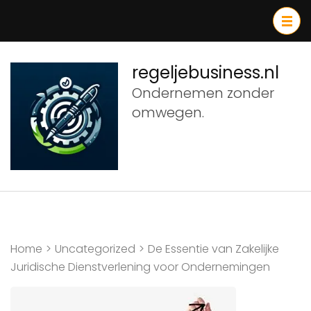
Ga
naar
inhoud
(druk
regeljebusiness.nl
op
Ondernemen zonder
Enter)
omwegen.
Home
>
Uncategorized
>
De Essentie van Zakelijke
Juridische Dienstverlening voor Ondernemingen