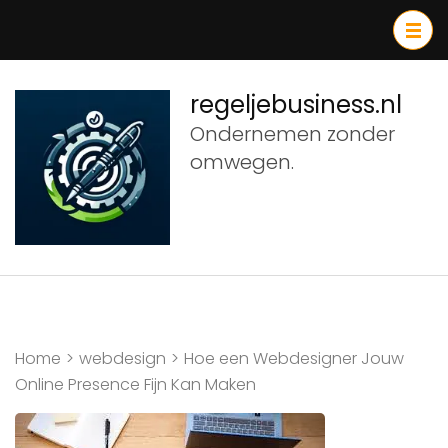
Ga
naar
inhoud
(druk
regeljebusiness.nl
op
Ondernemen zonder
Enter)
omwegen.
Home
>
webdesign
>
Hoe een Webdesigner Jouw
Online Presence Fijn Kan Maken