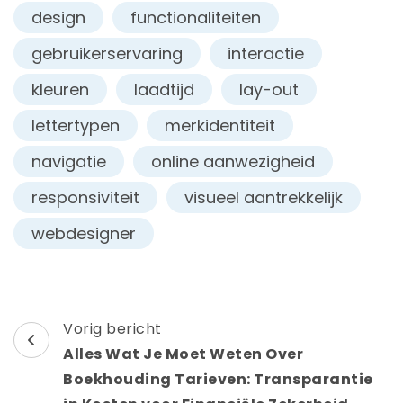
design
functionaliteiten
gebruikerservaring
interactie
kleuren
laadtijd
lay-out
lettertypen
merkidentiteit
navigatie
online aanwezigheid
responsiviteit
visueel aantrekkelijk
webdesigner
Berichtnavigatie
Vorig bericht
Alles Wat Je Moet Weten Over
Boekhouding Tarieven: Transparantie