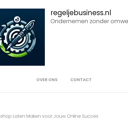
regeljebusiness.nl
Ondernemen zonder omwe
OVER ONS
CONTACT
bshop Laten Maken voor Jouw Online Succes