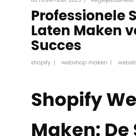
Professionele
Laten Maken v
Succes
shopify
webshop maken
websit
Shopify W
Maken: De S