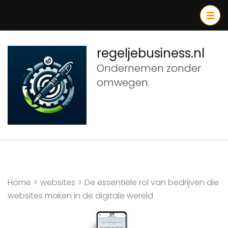
Ga
naar
inhoud
(druk
regeljebusiness.nl
op
Ondernemen zonder
Enter)
omwegen.
Home
>
websites
>
De essentiële rol van bedrijven die
websites maken in de digitale wereld