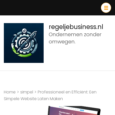
Ga
naar
inhoud
(druk
regeljebusiness.nl
op
Ondernemen zonder
Enter)
omwegen.
Home
>
simpel
>
Professioneel en Efficiënt: Een
Simpele Website Laten Maken