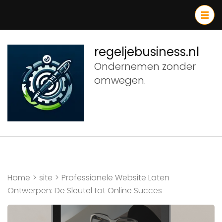
Ga
naar
inhoud
(druk
regeljebusiness.nl
op
Ondernemen zonder
Enter)
omwegen.
Home
>
site
>
Professionele Website Laten
Ontwerpen: De Sleutel tot Online Succes