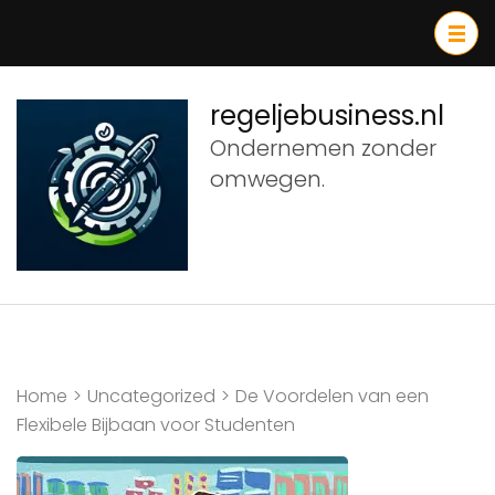
Ga
naar
inhoud
(druk
regeljebusiness.nl
op
Ondernemen zonder
Enter)
omwegen.
Home
>
Uncategorized
>
De Voordelen van een
Flexibele Bijbaan voor Studenten