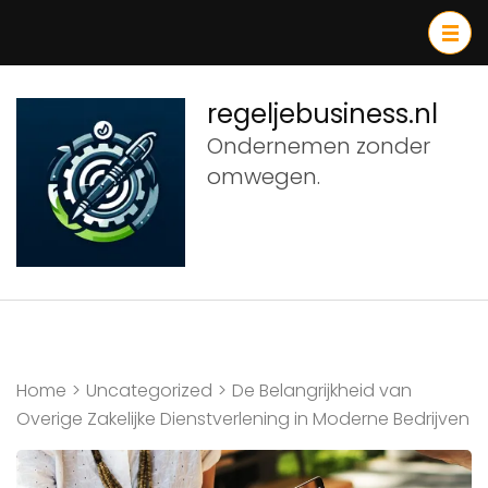
Ga
naar
inhoud
(druk
regeljebusiness.nl
op
Ondernemen zonder
Enter)
omwegen.
Home
>
Uncategorized
>
De Belangrijkheid van
Overige Zakelijke Dienstverlening in Moderne Bedrijven