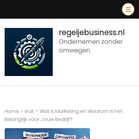
Ga
naar
inhoud
(druk
regeljebusiness.nl
op
Ondernemen zonder
Enter)
omwegen.
Home
>
wat
>
Wat is Marketing en Waarom is het
Belangrijk voor Jouw Bedrijf?