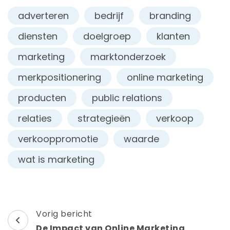
adverteren
bedrijf
branding
diensten
doelgroep
klanten
marketing
marktonderzoek
merkpositionering
online marketing
producten
public relations
relaties
strategieën
verkoop
verkooppromotie
waarde
wat is marketing
Berichtnavigatie
Vorig bericht
De Impact van Online Marketing