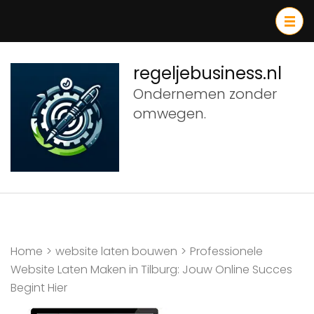
Ga
naar
inhoud
(druk
regeljebusiness.nl
op
Ondernemen zonder
Enter)
omwegen.
Home
>
website laten bouwen
>
Professionele
Website Laten Maken in Tilburg: Jouw Online Succes
Begint Hier