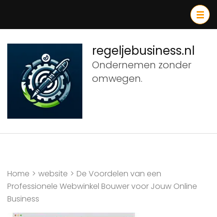
Ga
naar
inhoud
(druk
regeljebusiness.nl
op
Ondernemen zonder
Enter)
omwegen.
Home
>
website
>
De Voordelen van een
Professionele Webwinkel Bouwer voor Jouw Online
Business