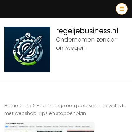
Ga
naar
inhoud
(druk
regeljebusiness.nl
op
Ondernemen zonder
Enter)
omwegen.
Home
>
site
>
Hoe maak je een professionele website
met webshop: Tips en stappenplan