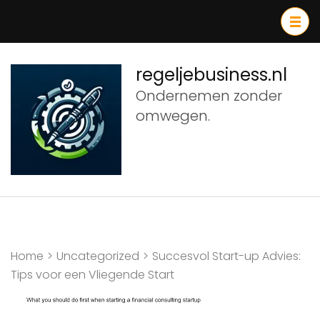
Ga
naar
inhoud
(druk
regeljebusiness.nl
op
Ondernemen zonder
Enter)
omwegen.
Home
>
Uncategorized
>
Succesvol Start-up Advies:
Tips voor een Vliegende Start